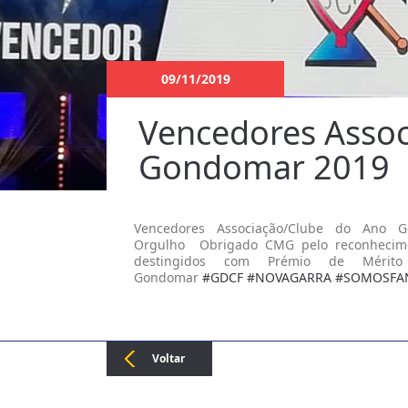
09/11/2019
Vencedores Assoc
Gondomar 2019
Vencedores Associação/Clube do Ano
Orgulho
Obrigado CMG pelo reconhecimen
destingidos com Prémio de Mérit
Gondomar
#
GDCF
#
NOVAGARRA
#
SOMOSFA
Voltar