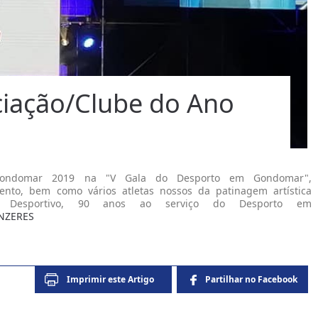
iação/Clube do Ano
 Gondomar 2019 na "V Gala do Desporto em Gondomar",
to, bem como vários atletas nossos da patinagem artística
o Desportivo, 90 anos ao serviço do Desporto em
NZERES
Imprimir este
Artigo
Partilhar no
Facebook